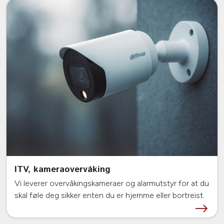
ITV, kameraovervåking
Vi leverer overvåkingskameraer og alarmutstyr for at du
skal føle deg sikker enten du er hjemme eller bortreist.