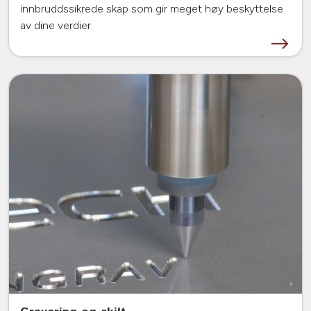
innbruddssikrede skap som gir meget høy beskyttelse
av dine verdier.