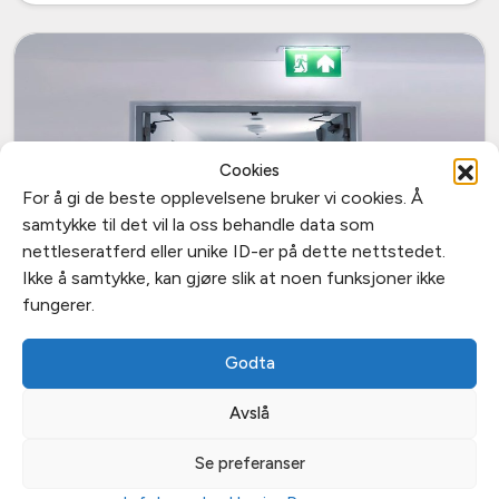
Cookies
For å gi de beste opplevelsene bruker vi cookies. Å
samtykke til det vil la oss behandle data som
nettleseratferd eller unike ID-er på dette nettstedet.
Ikke å samtykke, kan gjøre slik at noen funksjoner ikke
fungerer.
Godta
Dørlukker og dørautomatikk
Avslå
Kvalitets dørautomatikk egnet for bruk på offentlige
Se preferanser
bygninger, butikker, hoteller m.m.