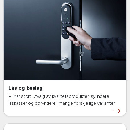
Lås og beslag
Vi har stort utvalg av kvalitetsprodukter, sylindere,
låskasser og dørvridere i mange forskjellige varianter.