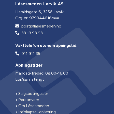
Låsesmeden Larvik AS
Haraldsgate 6, 3256 Larvik
Org. nr: 979944616mva
post@lasesmeden.no
33 13 93 93
Vakttelefon utenom åpningstid:
911 911 35
Åpningstider
Mandag-fredag: 08.00-16.00
Lør/søn: stengt
Salgsbetingelser
Personvern
Om Låsesmeden
Infokapsel-erklæring