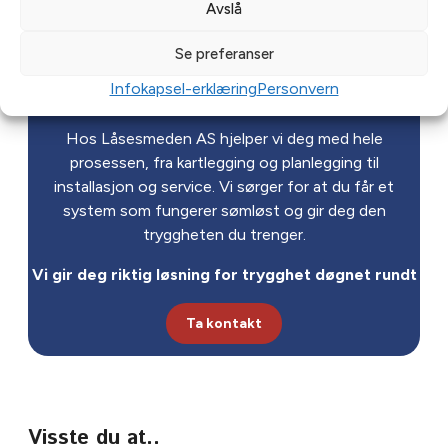
Sikre hjem eller
Avslå
bygg mot brann og
Se preferanser
innbrudd!
Infokapsel-erklæring
Personvern
Hos Låsesmeden AS hjelper vi deg med hele
prosessen, fra kartlegging og planlegging til
installasjon og service. Vi sørger for at du får et
system som fungerer sømløst og gir deg den
tryggheten du trenger.
Vi gir deg riktig løsning for trygghet døgnet rundt
Ta kontakt
Visste du at..