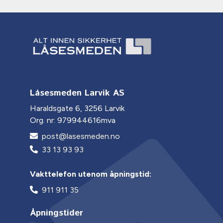
Låsesmeden Larvik AS
Haraldsgate 6, 3256 Larvik
Org. nr: 979944616mva
post@lasesmeden.no
33 13 93 93
Vakttelefon utenom åpningstid:
911 911 35
Åpningstider