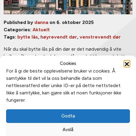
Published by
danna
on 6. oktober 2025
Categories:
Aktuelt
Tags:
bytte lås
,
høyrevendt dør
,
venstrevendt dør
Når du skal bytte lås på din dør er det nødvendig å vite
hvilke mål og standard den nye låsen skal tilpasses.I dette
Cookies
skjemaet kan du notere målene og informasjon om den
For å gi de beste opplevelsene bruker vi cookies. Å
gamle låsen, så finner du rett lås og riktige beslag til
samtykke til det vil la oss behandle data som
utskiftingen. Ta skjemaet med til din NL Låsesmed når du
nettleseratferd eller unike ID-er på dette nettstedet.
skal kjøpe […]
Ikke å samtykke, kan gjøre slik at noen funksjoner ikke
fungerer.
Godta
Avslå