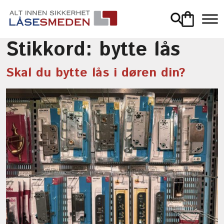
Stikkord:
bytte lås
Skal du bytte lås i døren din?