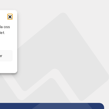
la oss
et.
er