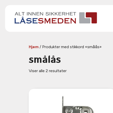
Hjem
/ Produkter med stikkord «smålås»
smålås
Sortert
Viser alle 2 resultater
etter
propularitet