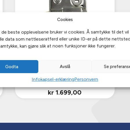
Cookies
i de beste opplevelsene bruker vi cookies. Å samtykke til det vil 
e data som nettleseratferd eller unike ID-er på dette nettsted
samtykke, kan gjøre slik at noen funksjoner ikke fungerer.
Godta
Avslå
Se preferans
Infokapsel-erklæring
Personvern
Låskasse B522 smålås
kr
1.699,00