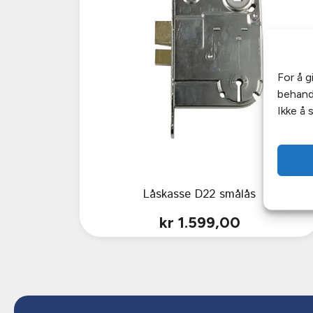
For å g
behandl
Ikke å 
Låskasse D22 smålås
kr
1.599,00