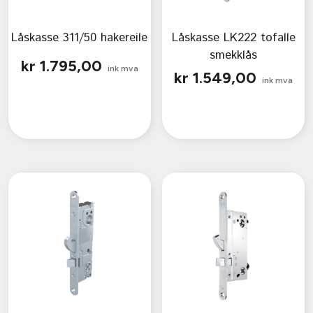
Låskasse 311/50 hakereile
Låskasse LK222 tofalle
smekklås
kr
1.795,00
ink mva
kr
1.549,00
ink mva