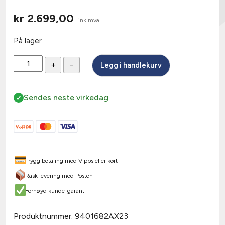
kr
2.699,00
ink mva
På lager
Låskasse
+
-
Legg i handlekurv
411/35
sikkerhetslås
FG
Sendes neste virkedag
KL3
antall
Trygg betaling med Vipps eller kort
Rask levering med Posten
Fornøyd kunde-garanti
Produktnummer:
9401682AX23