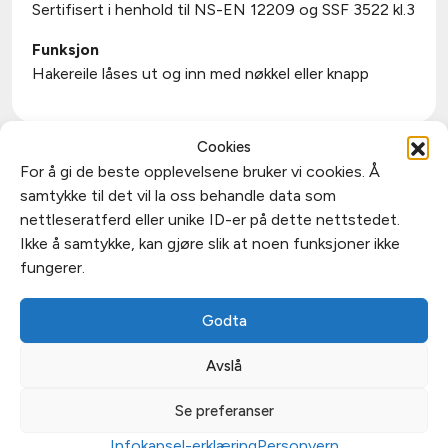
Sertifisert i henhold til NS-EN 12209 og SSF 3522 kl.3
Funksjon
Hakereile låses ut og inn med nøkkel eller knapp
Cookies
Du liker kanskje også…
For å gi de beste opplevelsene bruker vi cookies. Å
samtykke til det vil la oss behandle data som
nettleseratferd eller unike ID-er på dette nettstedet.
Ikke å samtykke, kan gjøre slik at noen funksjoner ikke
fungerer.
Godta
Avslå
Se preferanser
Knappvrider SY5572
Knappvrider SY5542
Infokapsel-erklæring
Personvern