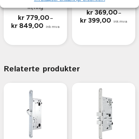
m/ring
kr
369,00
–
kr
779,00
–
kr
399,00
Prisområde:
ink mva
kr 369,00
kr
849,00
Prisområde:
ink mva
til
kr 779,00
kr 399,00
til
kr 849,00
Relaterte produkter