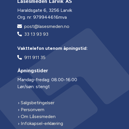
Låsesmeden Larvik AS
Haraldsgate 6, 3256 Larvik
Org. nr: 979944616mva
post@lasesmeden.no
33 13 93 93
Vakttelefon utenom åpningstid:
911 911 35
Åpningstider
Mandag-fredag: 08.00-16.00
Lør/søn: stengt
Salgsbetingelser
Personvern
Om Låsesmeden
Infokapsel-erklæring