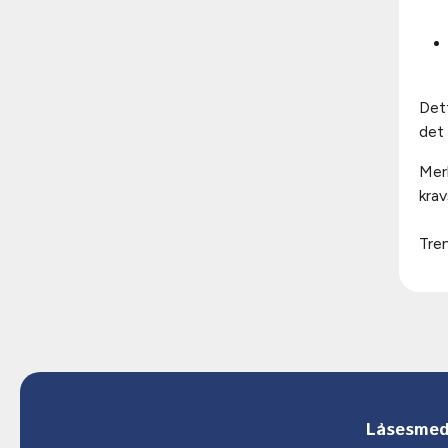
Dett
det 
Merk
kra
Tren
Låsesmed