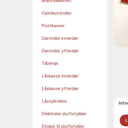
Brannsikkerhet
Fjernkontroller
Postkasser
Dørvrider innerdør
Dørvrider ytterdør
Tilbehør
Låskasse innerdør
Låskasse ytterdør
Låssylindere
Inf
Elektriske sluttstykker
L
Stolpe til sluttstykke