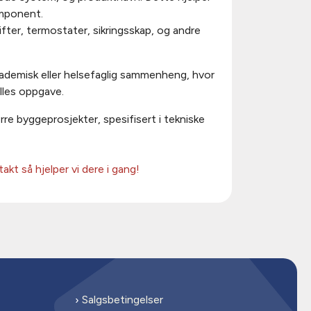
omponent.
vifter, termostater, sikringsskap, og andre
 akademisk eller helsefaglig sammenheng, hvor
lles oppgave.
rre byggeprosjekter, spesifisert i tekniske
akt så hjelper vi dere i gang!
Salgsbetingelser