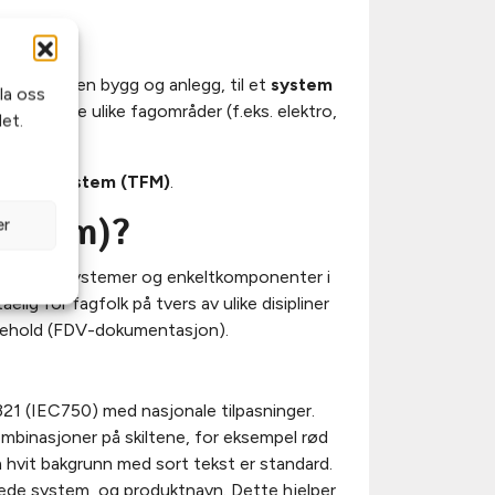
ng
ifikt innen bygg og anlegg, til et
system
la oss
fra flere ulike fagområder (f.eks. elektro,
et.
g Merkesystem (TFM)
.
system)?
er
umentere systemer og enkeltkomponenter i
lig for fagfolk på tvers av ulike disipliner
likehold (FDV-dokumentasjon).
21 (IEC750) med nasjonale tilpasninger.
ombinasjoner på skiltene, for eksempel rød
m hvit bakgrunn med sort tekst er standard.
yttede system, og produktnavn. Dette hjelper