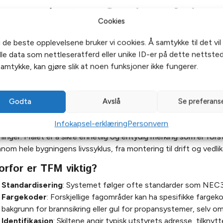
rav til tverrfaglig skilti
Cookies
repet
tverrfaglig skilting
henviser i norsk fagsammenheng, spes
i de beste opplevelsene bruker vi cookies. Å samtykke til det vil 
 merking av tekniske installasjoner
som omfatter komponenter 
e data som nettleseratferd eller unike ID-er på dette nettsted
 og brannsikring).
samtykke, kan gjøre slik at noen funksjoner ikke fungerer.
 mest kjente systemet i denne sammenhengen er
Tverrfagli
va er TFM (Tverrfaglig Merke
Godta
Avslå
Se preferans
Infokapsel-erklæring
Personvern
 er en standardisert metode for å identifisere, merke og dok
inger. Målet er å sikre enhetlig og entydig merking som er forståe
nom hele bygningens livssyklus, fra montering til drift og ved
orfor er TFM viktig?
Standardisering
: Systemet følger ofte standarder som NEC3
Fargekoder
: Forskjellige fagområder kan ha spesifikke fargek
bakgrunn for brannsikring eller gul for propansystemer, selv o
Identifikasjon
: Skiltene angir typisk utstyrets adresse, tilkn