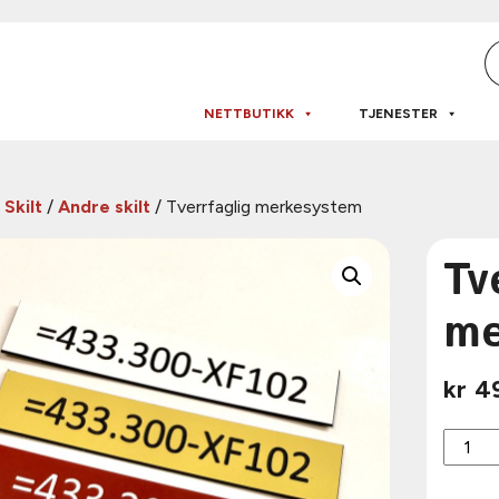
P
s
NETTBUTIKK
TJENESTER
/
Skilt
/
Andre skilt
/ Tverrfaglig merkesystem
Tv
me
kr
4
Tverrfa
merke
antall