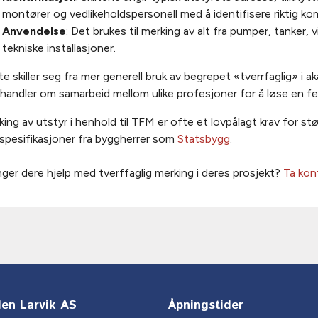
montører og vedlikeholdspersonell med å identifisere riktig k
Anvendelse
: Det brukes til merking av alt fra pumper, tanker, 
tekniske installasjoner.
e skiller seg fra mer generell bruk av begrepet «tverrfaglig» i
handler om samarbeid mellom ulike profesjoner for å løse en fe
ing av utstyr i henhold til TFM er ofte et lovpålagt krav for stø
vspesifikasjoner fra byggherrer som
Statsbygg
.
ger dere hjelp med tverffaglig merking i deres prosjekt?
Ta kont
en Larvik AS
Åpningstider