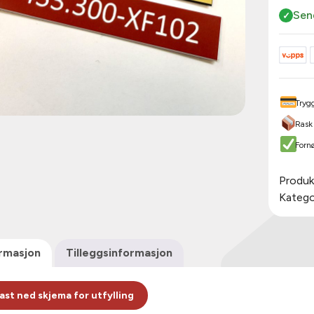
Sen
Trygg
Rask
Forn
Produ
Katego
ormasjon
Tilleggsinformasjon
ast ned skjema for utfylling