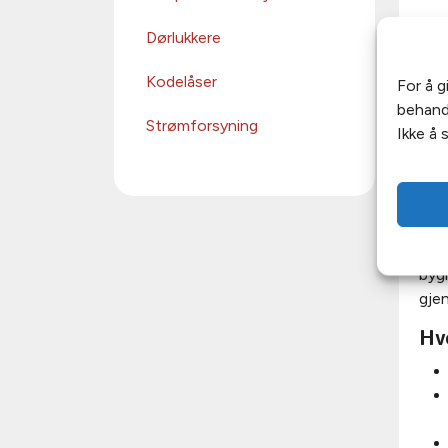
K
Dørlukkere
Beg
Kodelåser
For å g
for
behandl
VVS,
Strømforsyning
Ikke å 
Det
H
TFM
bygn
gjen
Hv