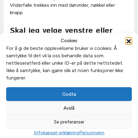
Vriderfalle trekkes inn med dørvrider, nøkkel eller
knapp
Skal jeg velge venstre eller
høyre retning?
Cookies
For å gi de beste opplevelsene bruker vi cookies. Å
Venstre
: Døren er lukket og hengslene er synlig på
samtykke til det vil la oss behandle data som
venstre side
.
nettleseratferd eller unike ID-er på dette nettstedet.
Høyre
: Døren er lukket og hengslene er synlig på
Ikke å samtykke, kan gjøre slik at noen funksjoner ikke
høyre side
.
fungerer.
Godta
Avslå
Se preferanser
Infokapsel-erklæring
Personvern