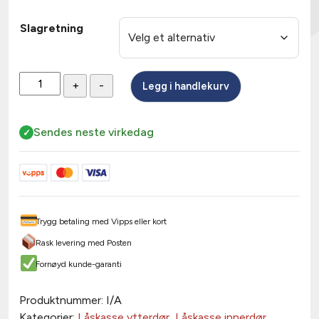
Slagretning
Låskasse
+
-
Legg i handlekurv
310/35
hakereile/fallelås
antall
Sendes neste virkedag
Trygg betaling med Vipps eller kort
Rask levering med Posten
Fornøyd kunde-garanti
Produktnummer:
I/A
Kategorier:
Låskasse ytterdør
,
Låskasse innerdør