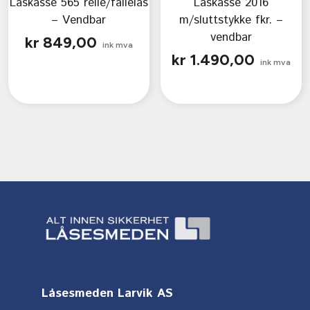
Låskasse 565 reile/fallelås
Låskasse 2016
– Vendbar
m/sluttstykke fkr. –
vendbar
kr
849,00
ink mva
kr
1.490,00
ink mva
Låsesmeden Larvik AS