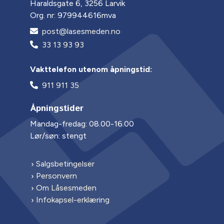
Haraldsgate 6, 3256 Larvik
Org. nr: 979944616mva
post@lasesmeden.no
33 13 93 93
Vakttelefon utenom åpningstid:
911 911 35
Åpningstider
Mandag-fredag: 08.00-16.00
Lør/søn: stengt
Salgsbetingelser
Personvern
Om Låsesmeden
Infokapsel-erklæring